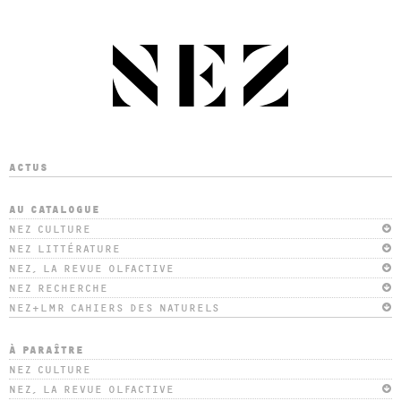
ACTUS
AU CATALOGUE
NEZ CULTURE
NEZ LITTÉRATURE
NEZ, LA REVUE OLFACTIVE
NEZ RECHERCHE
NEZ+LMR CAHIERS DES NATURELS
À PARAÎTRE
NEZ CULTURE
NEZ, LA REVUE OLFACTIVE