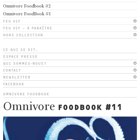
Omnivore Foodbook #2
Omnivore FoodBook #1
FEU VIF
FEU VIF – À PARAÎTRE
HORS COLLECTION
CE QUI SE DIT…
ESPACE PRESSE
QUI SOMMES-NOUS?
CONTACT
NEWSLETTER
FACEBOOK
OMNIVORE FOODBOOK
Omnivore
FOODBOOK #11