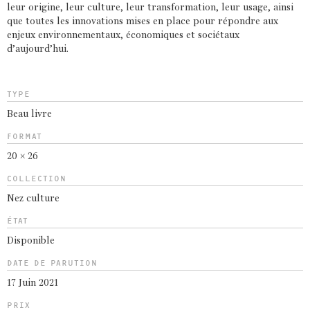
leur origine, leur culture, leur transformation, leur usage, ainsi
que toutes les innovations mises en place pour répondre aux
enjeux environnementaux, économiques et sociétaux
d’aujourd’hui.
TYPE
Beau livre
FORMAT
20 × 26
COLLECTION
Nez culture
ÉTAT
Disponible
DATE DE PARUTION
17 Juin 2021
PRIX