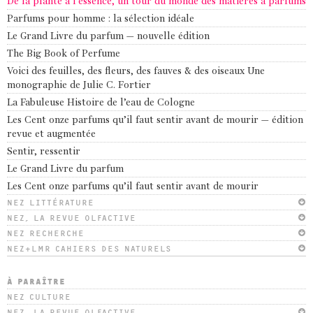
De la plante à l’essence, un tour du monde des matières à parfums
Parfums pour homme : la sélection idéale
Le Grand Livre du parfum – nouvelle édition
The Big Book of Perfume
Voici des feuilles, des fleurs, des fauves & des oiseaux Une
monographie de Julie C. Fortier
La Fabuleuse Histoire de l’eau de Cologne
Les Cent onze parfums qu’il faut sentir avant de mourir – édition
revue et augmentée
Sentir, ressentir
Le Grand Livre du parfum
Les Cent onze parfums qu’il faut sentir avant de mourir
NEZ LITTÉRATURE
NEZ, LA REVUE OLFACTIVE
NEZ RECHERCHE
NEZ+LMR CAHIERS DES NATURELS
À PARAÎTRE
NEZ CULTURE
NEZ, LA REVUE OLFACTIVE