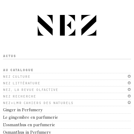
ACTUS
AU CATALOGUE
NEZ CULTURE
NEZ LITTÉRATURE
NEZ, LA REVUE OLFACTIVE
NEZ RECHERCHE
NEZ+LMR CAHIERS DES NATURELS
Ginger in Perfumery
Le gingembre en parfumerie
L’osmanthus en parfumerie
Osmanthus in Perfumery