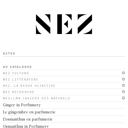
ACTUS
AU CATALOGUE
NEZ CULTURE
NEZ LITTÉRATURE
NEZ, LA REVUE OLFACTIVE
NEZ RECHERCHE
NEZ+LMR CAHIERS DES NATURELS
Ginger in Perfumery
Le gingembre en parfumerie
L’osmanthus en parfumerie
Osmanthus in Perfumery