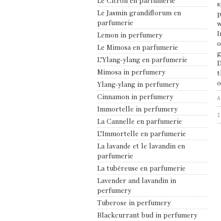
Le Citron en parfumerie
s
Le Jasmin grandiflorum en
p
parfumerie
w
I
Lemon in perfumery
o
Le Mimosa en parfumerie
g
L’Ylang-ylang en parfumerie
D
Mimosa in perfumery
t
o
Ylang-ylang in perfumery
Cinnamon in perfumery
Immortelle in perfumery
I
La Cannelle en parfumerie
L’Immortelle en parfumerie
La lavande et le lavandin en
parfumerie
La tubéreuse en parfumerie
Lavender and lavandin in
perfumery
Tuberose in perfumery
Blackcurrant bud in perfumery