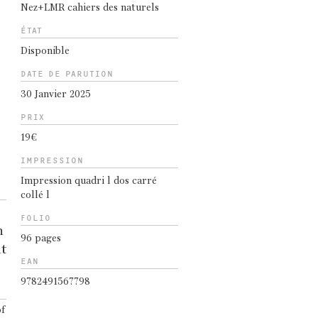
Nez+LMR cahiers des naturels
ÉTAT
Disponible
DATE DE PARUTION
30 Janvier 2025
PRIX
19€
IMPRESSION
Impression quadri l dos carré
collé l
FOLIO
n
96 pages
nt
EAN
9782491567798
f