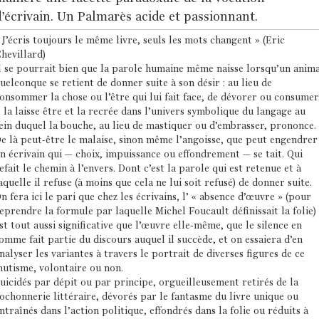
’écrivain. Un Palmarès acide et passionnant.
 J’écris toujours le même livre, seuls les mots changent » (Eric
hevillard)
l se pourrait bien que la parole humaine même naisse lorsqu’un anima
uelconque se retient de donner suite à son désir : au lieu de
onsommer la chose ou l’être qui lui fait face, de dévorer ou consumer
l la laisse être et la recrée dans l’univers symbolique du langage au
ein duquel la bouche, au lieu de mastiquer ou d’embrasser, prononce.
e là peut-être le malaise, sinon même l’angoisse, que peut engendrer
n écrivain qui – choix, impuissance ou effondrement – se tait. Qui
efait le chemin à l’envers. Dont c’est la parole qui est retenue et à
aquelle il refuse (à moins que cela ne lui soit refusé) de donner suite.
n fera ici le pari que chez les écrivains, l’ « absence d’œuvre » (pour
eprendre la formule par laquelle Michel Foucault définissait la folie)
st tout aussi significative que l’œuvre elle-même, que le silence en
omme fait partie du discours auquel il succède, et on essaiera d’en
nalyser les variantes à travers le portrait de diverses figures de ce
utisme, volontaire ou non.
uicidés par dépit ou par principe, orgueilleusement retirés de la
ochonnerie littéraire, dévorés par le fantasme du livre unique ou
ntraînés dans l’action politique, effondrés dans la folie ou réduits à