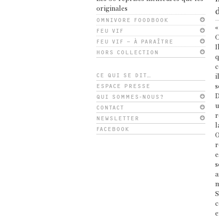
originales
d
OMNIVORE FOODBOOK
«
FEU VIF
C
FEU VIF – À PARAÎTRE
I
HORS COLLECTION
q
c
CE QUI SE DIT…
i
ESPACE PRESSE
s
D
QUI SOMMES-NOUS?
u
CONTACT
r
NEWSLETTER
l
FACEBOOK
O
r
e
s
a
m
S
c
e