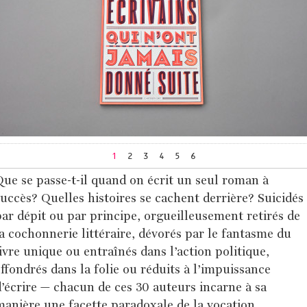
1
2
3
4
5
6
ue se passe-t-il quand on écrit un seul roman à
uccès? Quelles histoires se cachent derrière? Suicidés
ar dépit ou par principe, orgueilleusement retirés de
a cochonnerie littéraire, dévorés par le fantasme du
ivre unique ou entraînés dans l’action politique,
ffondrés dans la folie ou réduits à l’impuissance
’écrire – chacun de ces 30 auteurs incarne à sa
anière une facette paradoxale de la vocation