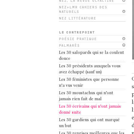
NEZ, LA REVUE OLFACTIVE
NEZ+LMR CAHIERS DES
NATURELS
NEZ LITTÉRATURE
LE CONTREPOINT
POÉSIE PRATIQUE
PALMARÈS
Les 30 salopards qui se la coulent
douce
Les 30 présidents auxquels vous
avez échappé (sauf un)
Q
Les 30 féministes que personne
n’a vus venir
s
Les 30 moustachus qui n’ont
p
jamais rien fait de mal
l
Les 30 écrivains qui n’ont jamais
l
donné suite
e
Les 30 gardiens qui ont marqué
d
un but
m
Les 30 reprises meilleures que les