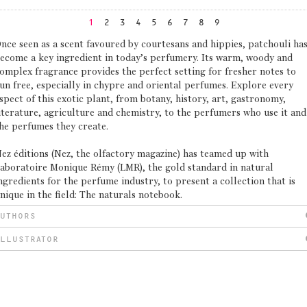
1
2
3
4
5
6
7
8
9
nce seen as a scent favoured by courtesans and hippies, patchouli ha
ecome a key ingredient in today’s perfumery. Its warm, woody and
omplex fragrance provides the perfect setting for fresher notes to
un free, especially in chypre and oriental perfumes. Explore every
spect of this exotic plant, from botany, history, art, gastronomy,
iterature, agriculture and chemistry, to the perfumers who use it and
he perfumes they create.
ez éditions (Nez, the olfactory magazine) has teamed up with
aboratoire Monique Rémy (LMR), the gold standard in natural
ngredients for the perfume industry, to present a collection that is
nique in the field: The naturals notebook.
AUTHORS
ILLUSTRATOR