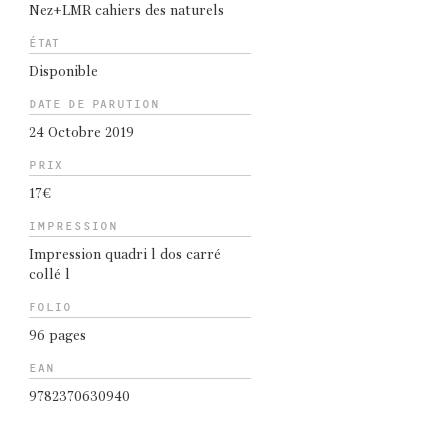
Nez+LMR cahiers des naturels
ÉTAT
Disponible
DATE DE PARUTION
24 Octobre 2019
PRIX
17€
IMPRESSION
Impression quadri l dos carré
collé l
FOLIO
96 pages
EAN
9782370630940