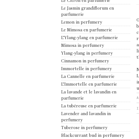
Le Citron en parfumerie
Le Jasmin grandiflorum en
parfumerie
O
Lemon in perfumery
b
Le Mimosa en parfumerie
c
L’Ylang-ylang en parfumerie
r
a
Mimosa in perfumery
l
Ylang-ylang in perfumery
t
Cinnamon in perfumery
Immortelle in perfumery
N
L
La Cannelle en parfumerie
i
L’Immortelle en parfumerie
u
La lavande et le lavandin en
parfumerie
La tubéreuse en parfumerie
Lavender and lavandin in
perfumery
Tuberose in perfumery
Blackcurrant bud in perfumery