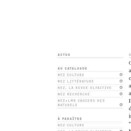
ACTUS
O
AU CATALOGUE
NEZ CULTURE
c
NEZ LITTÉRATURE
a
NEZ, LA REVUE OLFACTIVE
a
NEZ RECHERCHE
P
NEZ+LMR CAHIERS DES
NATURELS
i
À PARAÎTRE
“
NEZ CULTURE