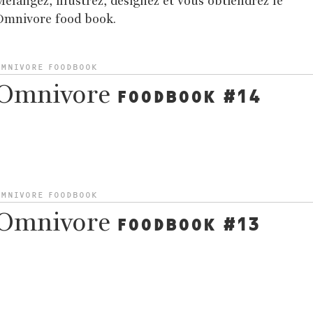
élangez, illustrez, designez et vous obtiendrez le
Omnivore food book.
OMNIVORE FOODBOOK
Omnivore
FOODBOOK #14
OMNIVORE FOODBOOK
Omnivore
FOODBOOK #13