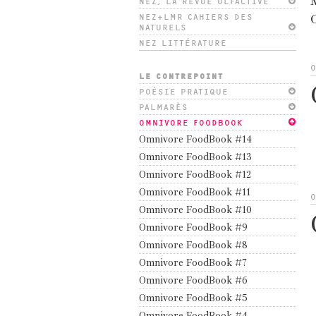
M
NEZ, LA REVUE OLFACTIVE
NEZ+LMR CAHIERS DES
NATURELS
NEZ LITTÉRATURE
LE CONTREPOINT
POÉSIE PRATIQUE
PALMARÈS
OMNIVORE FOODBOOK
Omnivore FoodBook #14
Omnivore FoodBook #13
Omnivore FoodBook #12
Omnivore FoodBook #11
Omnivore FoodBook #10
Omnivore FoodBook #9
Omnivore FoodBook #8
Omnivore FoodBook #7
Omnivore FoodBook #6
Omnivore FoodBook #5