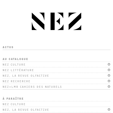
ACTUS
AU CATALOGUE
NEZ CULTURE
NEZ LITTÉRATURE
NEZ, LA REVUE OLFACTIVE
NEZ RECHERCHE
NEZ+LMR CAHIERS DES NATURELS
À PARAÎTRE
NEZ CULTURE
NEZ, LA REVUE OLFACTIVE