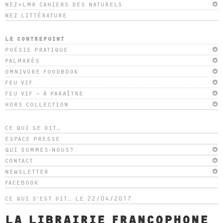
NEZ+LMR CAHIERS DES NATURELS
NEZ LITTÉRATURE
LE CONTREPOINT
POÉSIE PRATIQUE
PALMARÈS
OMNIVORE FOODBOOK
FEU VIF
FEU VIF – À PARAÎTRE
HORS COLLECTION
CE QUI SE DIT…
ESPACE PRESSE
QUI SOMMES-NOUS?
CONTACT
NEWSLETTER
FACEBOOK
CE QUI S’EST DIT…
LE 22/04/2017
LA LIBRAIRIE FRANCOPHONE