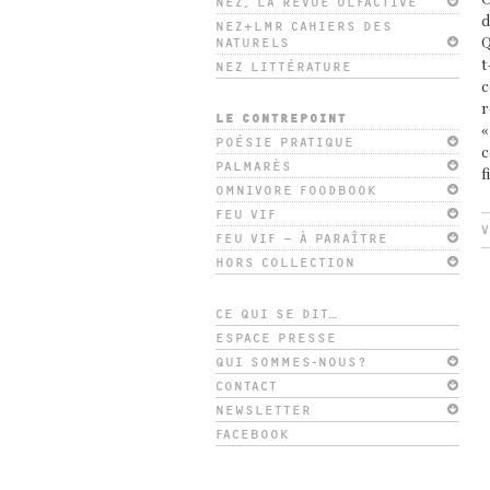
C
NEZ, LA REVUE OLFACTIVE
d
NEZ+LMR CAHIERS DES
NATURELS
Q
t
NEZ LITTÉRATURE
c
r
LE CONTREPOINT
«
POÉSIE PRATIQUE
c
PALMARÈS
f
OMNIVORE FOODBOOK
FEU VIF
V
FEU VIF – À PARAÎTRE
HORS COLLECTION
CE QUI SE DIT…
ESPACE PRESSE
QUI SOMMES-NOUS?
CONTACT
NEWSLETTER
FACEBOOK