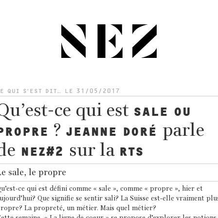
E QUI S’EST DIT…
LE 31/05/2017
Qu’est-ce qui est
SALE OU
?
parle
PROPRE
JEANNE DORÉ
de
sur la
NEZ#2
RTS
e sale, le propre
u’est-ce qui est défini comme « sale », comme « propre », hier et
ujourd’hui? Que signifie se sentir sali? La Suisse est-elle vraiment plu
ropre? La propreté, un métier. Mais quel métier?