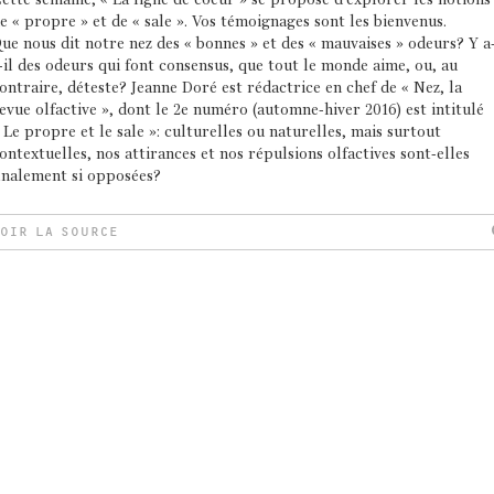
ette semaine, « La ligne de coeur » se propose d’explorer les notions
e « propre » et de « sale ». Vos témoignages sont les bienvenus.
ue nous dit notre nez des « bonnes » et des « mauvaises » odeurs? Y a
-il des odeurs qui font consensus, que tout le monde aime, ou, au
ontraire, déteste? Jeanne Doré est rédactrice en chef de « Nez, la
evue olfactive », dont le 2e numéro (automne-hiver 2016) est intitulé
 Le propre et le sale »: culturelles ou naturelles, mais surtout
ontextuelles, nos attirances et nos répulsions olfactives sont-elles
inalement si opposées?
OIR LA SOURCE