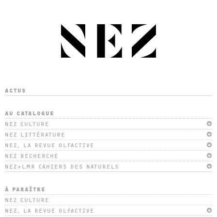
ACTUS
AU CATALOGUE
NEZ CULTURE
NEZ LITTÉRATURE
NEZ, LA REVUE OLFACTIVE
NEZ RECHERCHE
NEZ+LMR CAHIERS DES NATURELS
À PARAÎTRE
NEZ CULTURE
NEZ, LA REVUE OLFACTIVE